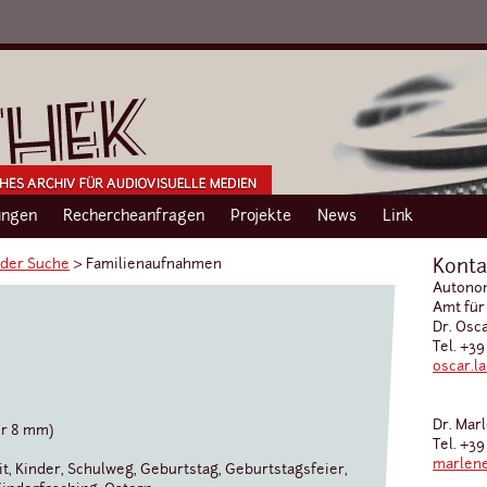
ngen
Rechercheanfragen
Projekte
News
Link
 der Suche
›
Familienaufnahmen
Konta
Autonom
Amt für
Dr. Osc
Tel. +39
e
oscar.l
Dr. Mar
er 8 mm)
Tel. +39
marlene
t, Kinder, Schulweg, Geburtstag, Geburtstagsfeier,