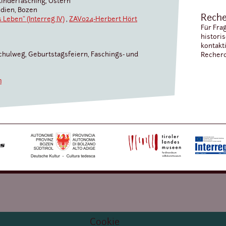
 Kinderfasching, Ostern
edien, Bozen
Reche
Leben" (Interreg IV)
,
ZAV024-Herbert Hört
Für Fra
histori
kontakt
chulweg, Geburtstagsfeiern, Faschings- und
Recherc
n
Cookie