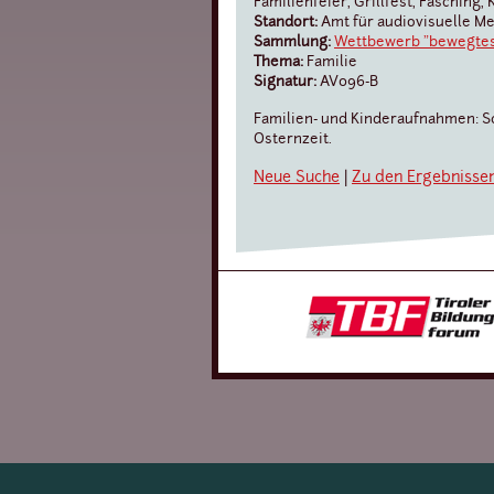
Familienfeier, Grillfest, Fasching,
Standort:
Amt für audiovisuelle M
Sammlung:
Wettbewerb "bewegtes 
Thema:
Familie
Signatur:
AV096-B
Familien- und Kinderaufnahmen: S
Osternzeit.
Neue Suche
|
Zu den Ergebnisse