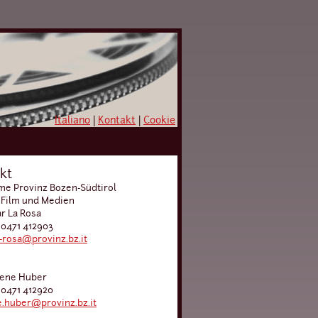
Italiano
|
Kontakt
|
Cookie
kt
e Provinz Bozen-Südtirol
 Film und Medien
ar La Rosa
 0471 412903
a-rosa@provinz.bz.it
lene Huber
 0471 412920
.huber@provinz.bz.it