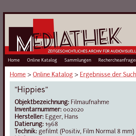
Home
Online Katalog
Sammlungen
Rechercheanfrage
Home
›
Online Katalog
›
Ergebnisse der Suc
"Hippies"
Objektbezeichnung:
Filmaufnahme
Inventarnummer:
002020
Hersteller:
Egger, Hans
Datierung:
1968
Technik:
gefilmt (Positiv, Film Normal 8 mm)