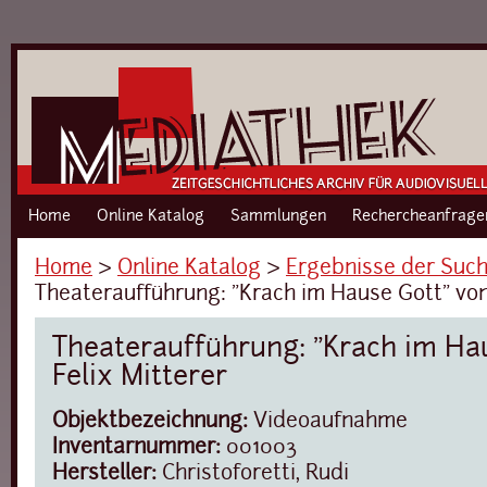
Home
Online Katalog
Sammlungen
Rechercheanfrage
Home
›
Online Katalog
›
Ergebnisse der Suc
Theateraufführung: "Krach im Hause Gott" von
Theateraufführung: "Krach im Ha
Felix Mitterer
Objektbezeichnung:
Videoaufnahme
Inventarnummer:
001003
Hersteller:
Christoforetti, Rudi