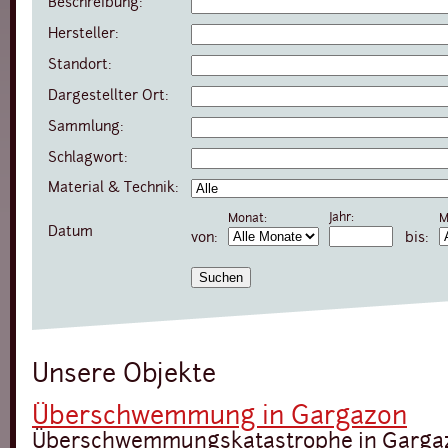
Beschreibung:
Hersteller:
Standort:
Dargestellter Ort:
Sammlung:
Schlagwort:
Material & Technik:
Jahr:
Monat:
M
Datum
von:
bis:
Unsere Objekte
Überschwemmung in Gargazon
Überschwemmungskatastrophe in Gargazo