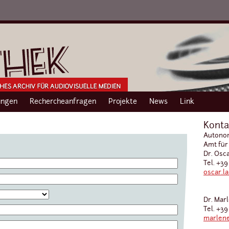
ngen
Rechercheanfragen
Projekte
News
Link
Konta
Autonom
Amt für
Dr. Osc
Tel. +39
oscar.l
Dr. Mar
Tel. +39
marlene