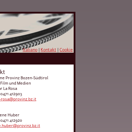
Italiano
|
Kontakt
|
Cookie
kt
e Provinz Bozen-Südtirol
 Film und Medien
ar La Rosa
 0471 412903
a-rosa@provinz.bz.it
lene Huber
 0471 412920
.huber@provinz.bz.it