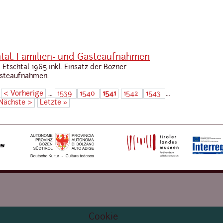
al. Familien- und Gästeaufnahmen
schtal 1965 inkl. Einsatz der Bozner
ästeaufnahmen.
‹ Vorherige
…
1539
1540
1541
1542
1543
…
Nächste ›
Letzte »
Cookie