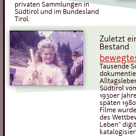
privaten Sammlungen in
Südtirol und im Bundesland
Tirol.
Zuletzt e
Bestand
bewegte
Tausende S
dokumentie
Alltagsleben
Südtirol vo
1930er Jahre
späten 1980e
Filme wurd
des Wettbe
Leben" digit
katalogisier